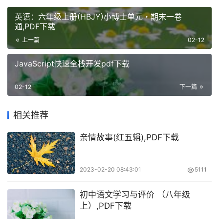
英语：六年级上册(HBJY)小博士单元・期末一卷
通,PDF下载
上一篇
02-12
JavaScript快速全栈开发pdf下载
02-12
下一篇
相关推荐
亲情故事(红五辑),PDF下载
2023-02-20 08:43:01
5111
初中语文学习与评价 （八年级
上）,PDF下载