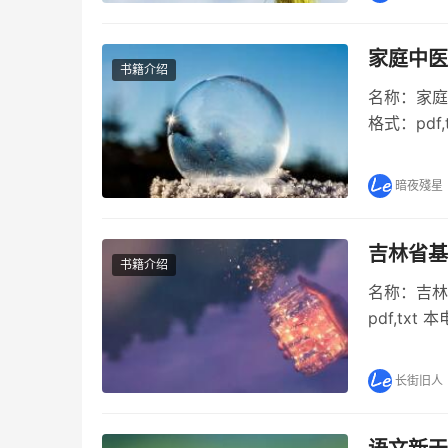
家庭中医
书籍介绍
名称：家庭
格式：pd
保健手册内
保健手册部
暗夜殘星
吉林省基
书籍介绍
名称：吉林
pdf,t
简史内容简
站简史部分
长街旧人