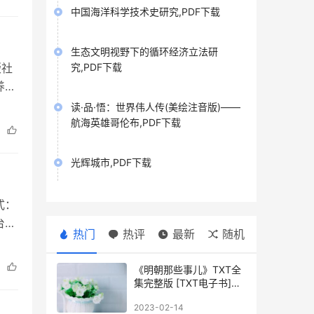
中国海洋科学技术史研究,PDF下载
生态文明视野下的循环经济立法研
究,PDF下载
版社
养生
养生
读·品·悟：世界伟人传(美绘注音版)——
航海英雄哥伦布,PDF下载
光辉城市,PDF下载
式：
台站
热门
热评
最新
随机
象台
《明朝那些事儿》TXT全
集完整版 [TXT电子书]下
载
2023-02-14