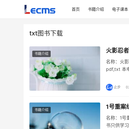
首页
书籍介绍
电子课本
txt图书下载
火影忍者3
书籍介绍
名称：火影
pdf,t
介 《火影
《火影忍者
止步
0
1号重案组
书籍介绍
名称：1号重
书只供学习