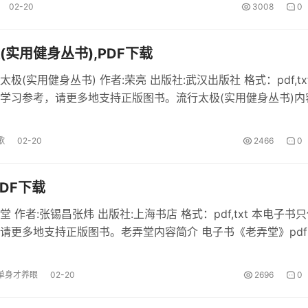
02-20
3008
0
(实用健身丛书),PDF下载
极(实用健身丛书) 作者:荣亮 出版社:武汉出版社 格式：pdf,tx
学习参考，请更多地支持正版图书。流行太极(实用健身丛书)内
行太极(实用健身丛书)》pdf电子书下载。 流行太极(实用健身丛书
df电子书介绍《流行太极(实用健身丛书...
歌
02-20
2466
0
PDF下载
 作者:张锡昌张炜 出版社:上海书店 格式：pdf,txt 本电子书
请更多地支持正版图书。老弄堂内容简介 电子书《老弄堂》pdf
 老弄堂部分内容 《老弄堂》内容简介：弄堂，是国际年夜都
一种栖身样式，是干百万上海人生于斯，...
单身才养眼
02-20
2696
0