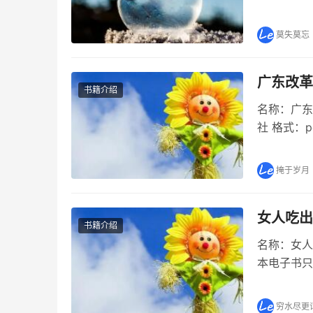
《1号重案组
版社正式出
莫失莫忘
广东改革
书籍介绍
名称：广东
社 格式：
开放先行者
书。 广东改
掩于岁月
女人吃出
书籍介绍
名称：女人吃
本电子书只
电子书《女
图书下载《
穷水尽更