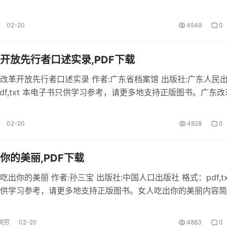
》(txt, pdf格式),本书作者为毛德远 著,于2011 年8月,由新世
版。 1号重案组部分内容 笔名绿野村...
02-20
4549
0
开放先行者口述实录,PDF下载
改革开放先行者口述实录 作者:广东省档案馆 出版社:广东人民
pdf,txt 本电子书只供学习参考，请更多地支持正版图书。广东改
口述实录内容简介 《广东改革开放先行者口述实录》免费pdf电
革开放先行者口述实录部分内容 “个体”...
02-20
4828
0
你的美丽,PDF下载
出你的美丽 作者:孙三宝 出版社:中国人口出版社 格式：pdf,tx
供学习参考，请更多地支持正版图书。女人吃出你的美丽内容简
人吃出你的美丽》pdf格式下载。 女人吃出你的美丽部分内容 
女人吃出你的美丽》的作者孙三宝和中国...
词穷
02-20
4883
0