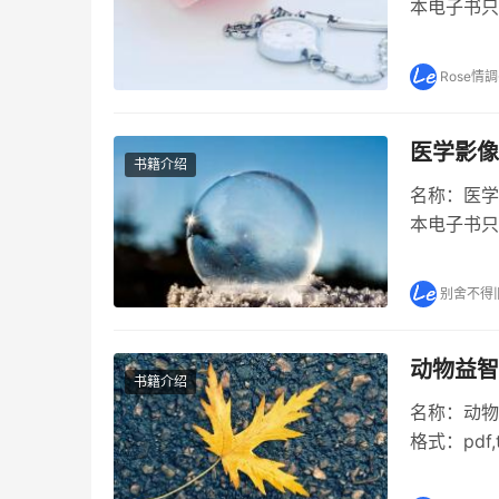
本电子书只
的诞生》p
作品。但是
Rose情調
医学影像
书籍介绍
名称：医学影
本电子书只
《医学影像
学随着影像设
别舍不得
动物益智
书籍介绍
名称：动物
格式：pd
内容简介 
在线阅读《