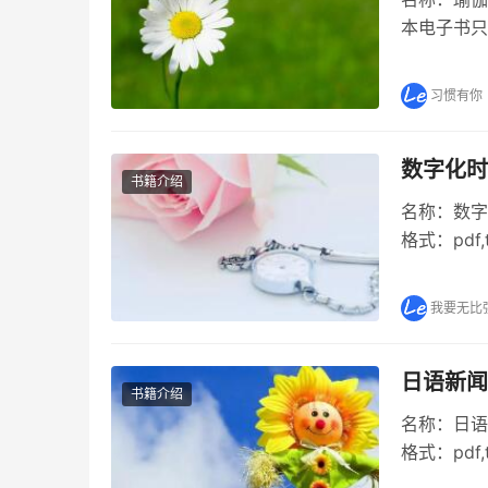
本电子书只
介 《瑜伽
pdf电子
习惯有你
数字化时
书籍介绍
名称：数字
格式：pd
体间性问题
数字化时代
我要无比
日语新闻
书籍介绍
名称：日语
格式：pd
视听.社会