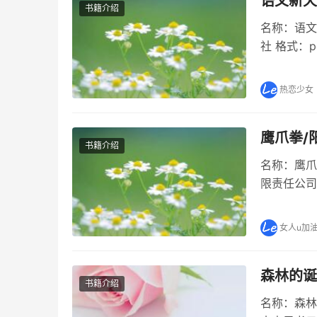
语文新天
书籍介绍
名称：语文
社 格式：
地：小学卷
读。 语文
热恋少女
鹰爪拳/
书籍介绍
名称：鹰爪
限责任公司
鹰爪拳/阳
读。 鹰爪
女人u加
森林的诞
书籍介绍
名称：森林的