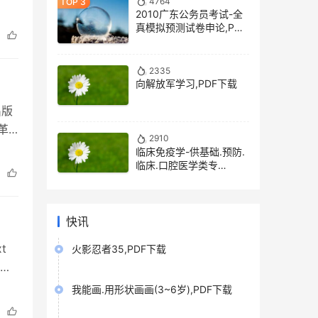
4764
界出
2010广东公务员考试-全
真模拟预测试卷申论,PDF
下载
2335
向解放军学习,PDF下载
出版
革
2910
子
临床免疫学-供基础.预防.
临床.口腔医学类专
用,PDF下载
快讯
t
火影忍者35,PDF下载
介
免费
我能画.用形状画画(3~6岁),PDF下载