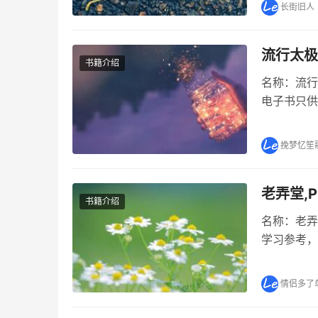
长街旧人
流行太极
书籍介绍
名称：流行太
电子书只供
简介 《流
部分内容 p
挽梦忆笙
老弄堂,
书籍介绍
名称：老弄堂
学习参考，
式下载。
海所特有的
情侣多了