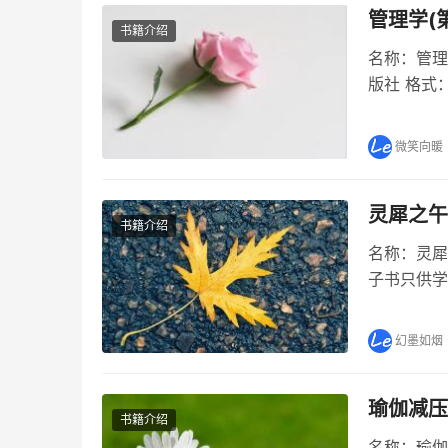
管理学(
书籍介绍
名称：管理
版社 格式
(第2版)
pdf书下载
微笑向暖
灵犀之午
书籍介绍
名称：灵犀之
子书只供学
之午夜幽瞳》
class="
幻墨如烟
瑜伽减压
书籍介绍
名称：瑜伽减