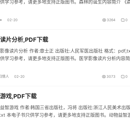
供学习参考，请更多地支持正版图书。森林的诞生内容简介 《
df在线阅读。 森林的诞生部分内容 这真是一部有年夜派头的图
，那本书的图和文字都很艰深。作者先用...
※
02-20
3264
0
读片分析,PDF下载
像读片分析 作者:章士正 出版社:人民军医出版社 格式：pdf,tx
供学习参考，请更多地支持正版图书。医学影像读片分析内容简
读片分析》免费pdf电子书。 医学影像读片分析部分内容 医学
备的发展而突飞大进，ct、mri已成为...
旧情人
02-20
3073
0
游戏,PDF下载
益智游戏 作者:韩国三省出版社，冯将 出版社:浙江人民美术出
f,txt 本电子书只供学习参考，请更多地支持正版图书。动物益智
电子书《动物益智游戏》pdf格式下载。 动物益智游戏部分内容 p
动物益智游戏》作者韩国三省出书社，...