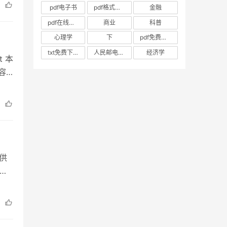
pdf电子书
pdf格式电子书
金融
pdf在线阅读
商业
科普
心理学
下
pdf免费阅读
txt免费下载
人民邮电出版社
经济学
t 本
容
)
只供
格
会上