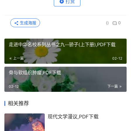
打赏
生成海报
()
0
走进中华名校系列丛书之九--骄子(上下册),PDF下载
上一篇
02-12
骨与软组织肿瘤,PDF下载
02-12
下一篇
相关推荐
现代文学漫议,PDF下载