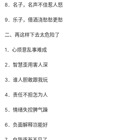
8．名子，名声不佳惹人怒
9．乐子，借酒浇愁愁更愁
二、再这样下去太危险了
1．心烦意乱事难成
2．智慧歪用害人深
3．谁人胆敢跟我玩
4．责任不担怎为人
5．情绪失控脾气躁
6．负面解释岂能好
7．自我逐渐不见了