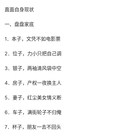
直面自身现状
一、盘盘家底
1．本子，文凭不如电影票
2．位子，力小只把自己调
3．银子，两袖清风袋中空
4．房子，产权一夜换主人
5．妻子，红尘美女情义断
6．车子，满街轮子不归俺
7．杯子，朋友一去不回头