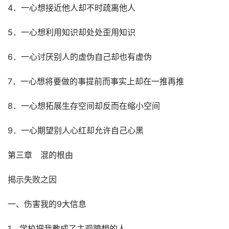
4．一心想接近他人却不时疏离他人
5．一心想利用知识却处处歪用知识
6．一心讨厌别人的虚伪自己却也有虚伪
7．一心想将要做的事提前而事实上却在一推再推
8．一心想拓展生存空间却反而在缩小空间
9．一心期望别人心红却允许自己心黑
第三章　混的根由
揭示失败之因
一、伤害我的9大信息
1．学校把我教成了主观臆想的人