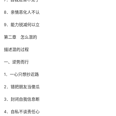
8．亲情恶化人不认
9．能力锐减何以立
第二章　怎么混的
描述混的过程
一、逆势而行
1．一心只想抄近路
2．错把朋友当傻瓜
3．封闭自我信息断
4．自私不谈责任心