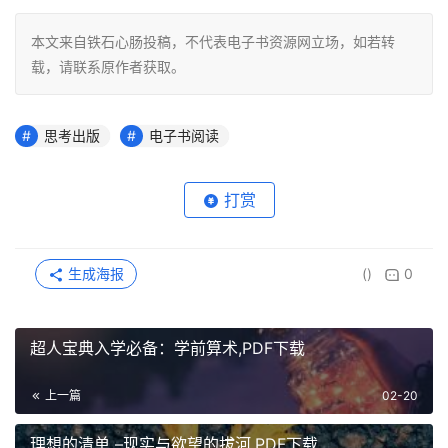
本文来自铁石心肠投稿，不代表电子书资源网立场，如若转
载，请联系原作者获取。
思考出版
电子书阅读
打赏
生成海报
()
0
超人宝典入学必备：学前算术,PDF下载
上一篇
02-20
理想的清单 –现实与欲望的拔河,PDF下载