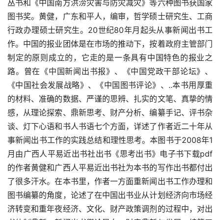
丛书和《中国南方洪涝灾害与防灾减灾》等六种图书获国家
图书奖。黄健，广东和平人，编审，哲学硕士研究生、工商
行政办理硕士研究生。20世纪80年月起头从事新闻出书工
作。中国的报业团体是在市场的推动下，按着政府主管部门
制定的原则成立的，它走的是一条具有中国特色的报业之
路。曾在《中国新闻出书报》、《中国党政干部论坛》、
《中国社会发展战略》、《中国图书评论》、..本书用厚重
的材料、准确的数据、严谨的思辨、扎实的文笔、真挚的情
感，从理论探索、鼎新思考、财产分析、编纂手记、评书杂
谈、灯下心语和书人书语七个方面，详述了作者近二十年从
事新闻出书工作的实践总结和理性思考。本图书于2008年1
月由广西人平易近出书社出书《思考出书》电子书下载pdf
的作者黄健和广西人平易近出书社为本书的写作出书都付出
了很多汗水。在本书里，作者一方面重新闻出书工作办理和
图书编纂的角度，论述了在中国出书业从计划经济向市场经
济转变和重年夜经济、文化、财产政策调剂的过程中，对出