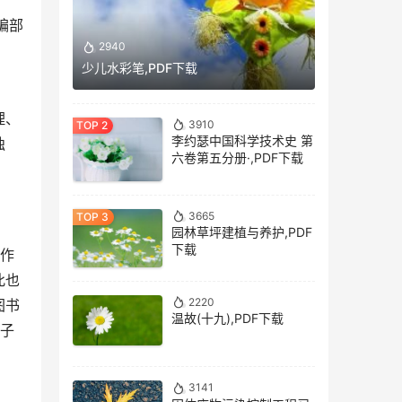
2940
少儿水彩笔,PDF下载
理、
3910
李约瑟中国科学技术史 第
独
六卷第五分册·,PDF下载
3665
园林草坪建植与养护,PDF
下载
的作
此也
2220
图书
温故(十九),PDF下载
电子
3141