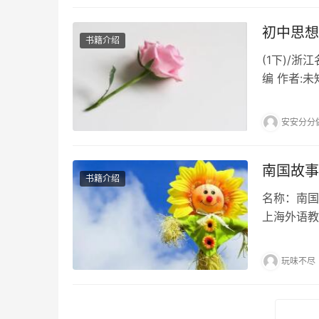
初中思想
书籍介绍
(1下)/浙
编 作者:未
多地支持正
《初中思想
安安分分
南国故事
书籍介绍
名称：南国
上海外语教
版图书。南
纳传-MP
玩味不尽