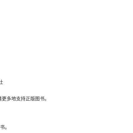
           
出版社 
    本电子书只供学习参考，请更多地支持正版图书。 
编内容简介                                                                                                 
子书。