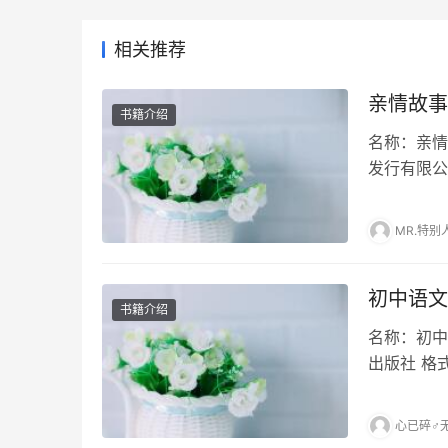
相关推荐
亲情故事
书籍介绍
名称：亲情
发行有限公
多地支持正
籍下载,作者
MR.特别
初中语文
书籍介绍
名称：初中
出版社 格
语文学习与
上）》pd
心已碎♂